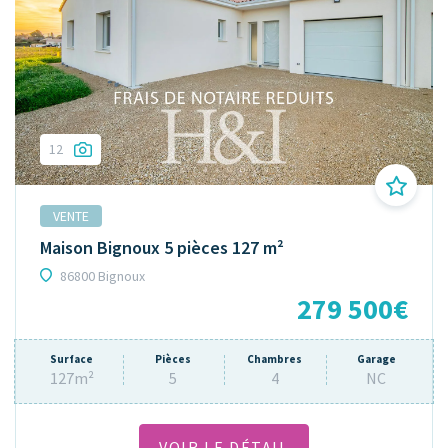
12
VENTE
Maison Bignoux 5 pièces 127 m²
86800 Bignoux
279 500€
Surface
Pièces
Chambres
Garage
127m²
5
4
NC
VOIR LE DÉTAIL