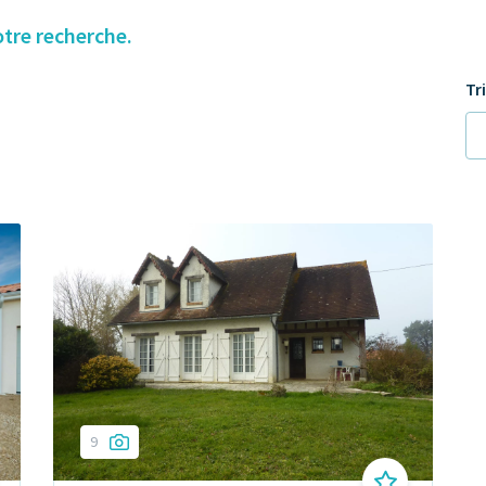
otre recherche.
Tr
9