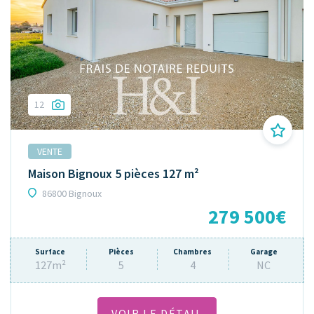
12
VENTE
Maison Bignoux 5 pièces 127 m²
86800 Bignoux
279 500€
Surface
Pièces
Chambres
Garage
127m²
5
4
NC
VOIR LE DÉTAIL