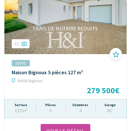
12
VENTE
Maison Bignoux 5 pièces 127 m²
86800 Bignoux
279 500€
Surface
Pièces
Chambres
Garage
127m²
5
4
NC
VOIR LE DÉTAIL