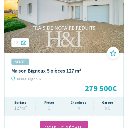
12
VENTE
Maison Bignoux 5 pièces 127 m²
86800 Bignoux
279 500€
Surface
Pièces
Chambres
Garage
127m²
5
4
NC
VOIR LE DÉTAIL