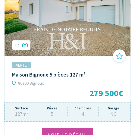
12
VENTE
Maison Bignoux 5 pièces 127 m²
86800 Bignoux
279 500€
Surface
Pièces
Chambres
Garage
127m²
5
4
NC
VOIR LE DÉTAIL