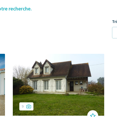
otre recherche.
Tr
9