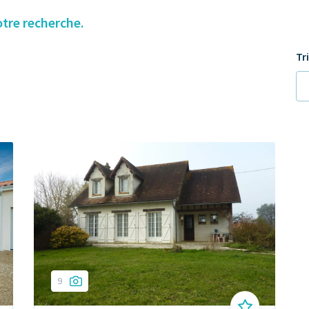
otre recherche.
Tr
9