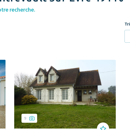
otre recherche.
Tr
9