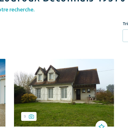
otre recherche.
Tr
9