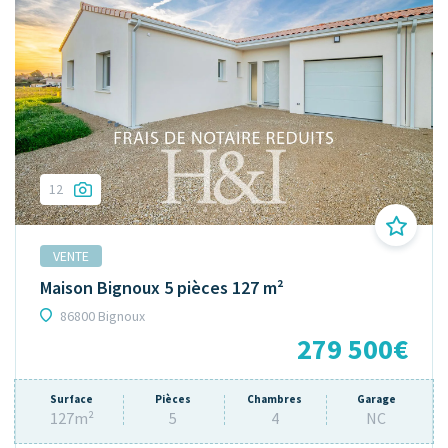
12
VENTE
Maison Bignoux 5 pièces 127 m²
86800 Bignoux
279 500€
Surface
Pièces
Chambres
Garage
127m²
5
4
NC