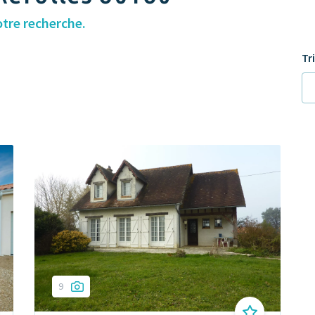
otre recherche.
Tr
9