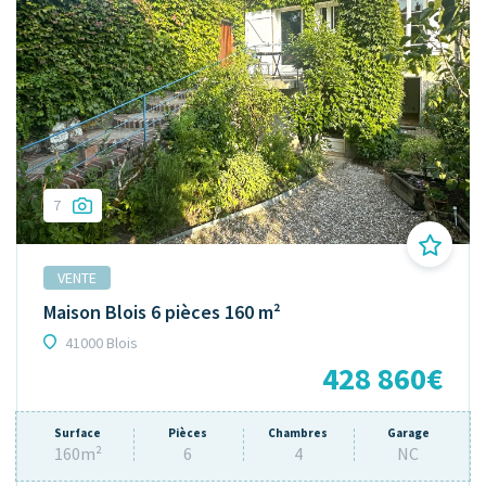
7
VENTE
Maison Blois 6 pièces 160 m²
41000 Blois
428 860€
Surface
Pièces
Chambres
Garage
160m²
6
4
NC