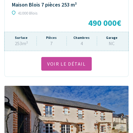
Maison Blois 7 pièces 253 m²
41000 Blois
490 000€
Surface
Pièces
Chambres
Garage
253m²
7
4
NC
VOIR LE DÉTAIL