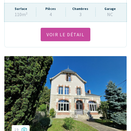
Surface
Pièces
Chambres
Garage
110m²
4
3
NC
VOIR LE DÉTAIL
19