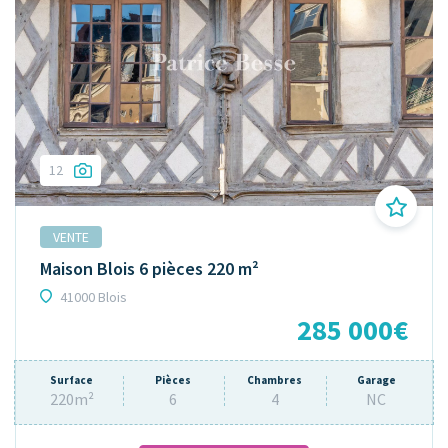
12
VENTE
Maison Blois 6 pièces 220 m²
41000 Blois
285 000€
Surface
Pièces
Chambres
Garage
220m²
6
4
NC