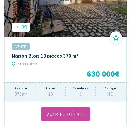
14
VENTE
Maison Blois 10 pièces 370 m²
41000 Blois
630 000€
Surface
Pièces
Chambres
Garage
370m²
10
6
NC
VOIR LE DÉTAIL