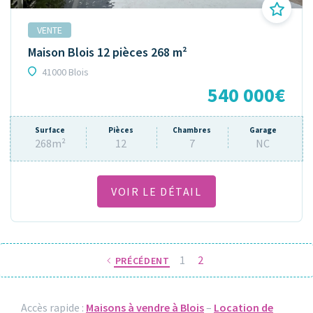
VENTE
Maison Blois 12 pièces 268 m²
41000 Blois
540 000€
Surface
Pièces
Chambres
Garage
268m²
12
7
NC
VOIR LE DÉTAIL
1
2
PRÉCÉDENT
Accès rapide :
Maisons à vendre à Blois
–
Location de