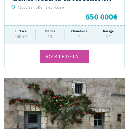
41000 Saint-Denis-sur-Loire
650 000€
Surface
Pièces
Chambres
Garage
340m²
10
7
NC
VOIR LE DÉTAIL