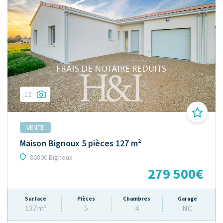
12
VENTE
Maison Bignoux 5 pièces 127 m²
86800 Bignoux
279 500€
Surface
Pièces
Chambres
Garage
127m²
5
4
NC