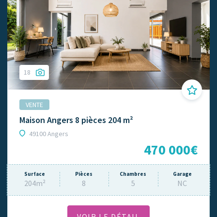
18
VENTE
Maison Angers 8 pièces 204 m²
49100 Angers
470 000€
Surface
Pièces
Chambres
Garage
204m²
8
5
NC
VOIR LE DÉTAIL