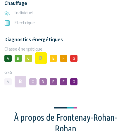
Chauffage
Individuel
Electrique
Diagnostics énergétiques
Classe énergétique
D
A
B
C
E
F
G
GES
B
A
C
D
E
F
G
À propos de Frontenay-Rohan-
Rohan