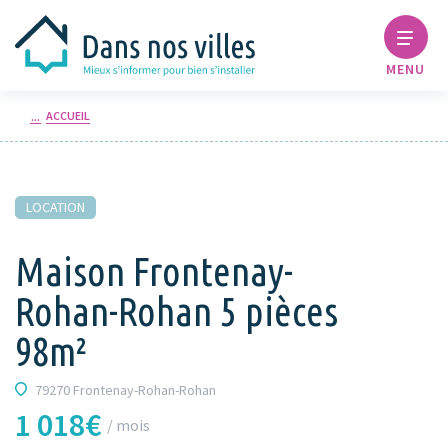
MENU
ACCUEIL
LOCATION
Maison Frontenay-
Rohan-Rohan 5 pièces
98m²
79270 Frontenay-Rohan-Rohan
1 018€
/ mois