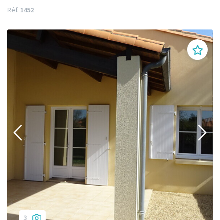
Réf.
1452
3